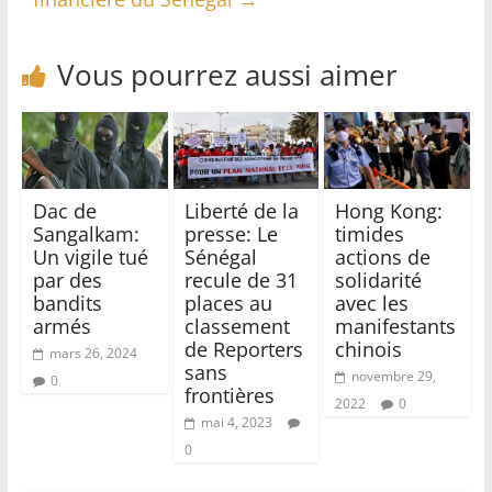
Vous pourrez aussi aimer
Dac de
Liberté de la
Hong Kong:
Sangalkam:
presse: Le
timides
Un vigile tué
Sénégal
actions de
par des
recule de 31
solidarité
bandits
places au
avec les
armés
classement
manifestants
de Reporters
chinois
mars 26, 2024
sans
novembre 29,
0
frontières
2022
0
mai 4, 2023
0