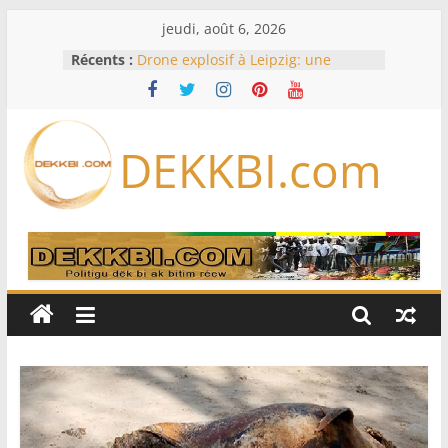
Passer
jeudi, août 6, 2026
au
Récents :
Drone explosif à Leipzig: une
contenu
menace susceptible d’impliquer
«des puissances étrangères», selon
Berlin
Bourse : l’Europe bat toujours des
DEKKBI.com
records dans l’espoir d’un accord
Disney s’associe à TikTok pour tirer
davantage profit de ses univers
légendaires
France – Algérie: l’affaire Mehdi
Laribi relance la coopération
policière contre le narcotrafic
Cameroun: pourquoi un
remaniement au sommet de
l’armée alors que Paul Biya est hors
du pays