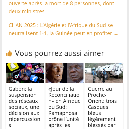
ouverte après la mort de 8 personnes, dont
deux ministres
CHAN 2025 : L’Algérie et l’Afrique du Sud se
neutralisent 1-1, la Guinée peut en profiter
→
Vous pourrez aussi aimer
Gabon: la
«Jour de la
Guerre au
suspension
Réconciliatio
Proche-
des réseaux
n» en Afrique
Orient: trois
sociaux, une
du Sud:
Casques
décision aux
Ramaphosa
bleus
répercussion
prône l’unité
légèrement
s
après les
blessés par