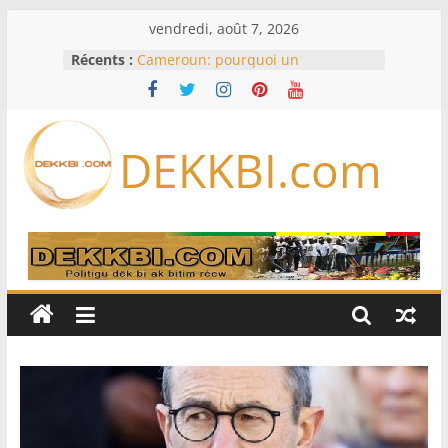
Passer
vendredi, août 7, 2026
au
Récents :
Cameroun: pourquoi un
contenu
remaniement au sommet de
l’armée alors que Paul Biya est hors
du pays
Meta se lance sur le marché des
DEKKBI.com
logiciels écrits par l’IA, dominé par
Anthropic et OpenAI
Bourse : l’Europe bat toujours des
records dans l’espoir d’un accord
Disney s’associe à TikTok pour tirer
davantage profit de ses univers
légendaires
France – Algérie: l’affaire Mehdi
Laribi relance la coopération
policière contre le narcotrafic