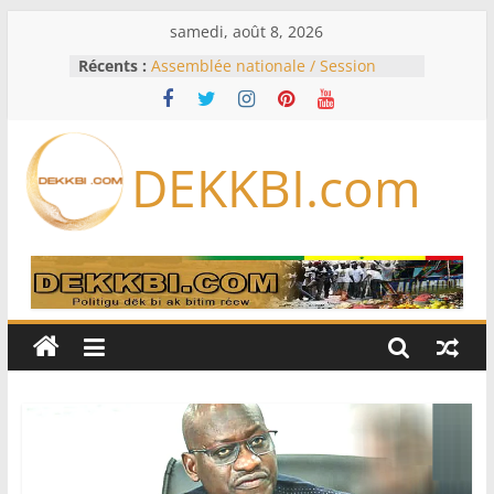
Passer
samedi, août 8, 2026
au
Récents :
Assemblée nationale / Session
contenu
extraordinaire: Six commissions
d’enquête à l’ordre du jour ce lundi
Colombie: investiture du président
de la Espriella
DEKKBI.com
Bénin: Patrice Talon élu président
du Sénat, moins de trois mois
après son départ du pouvoir
Moyen-Orient: l’Arabie saoudite, le
Pakistan et la Turquie signent un
accord de défense
RD Congo: Kinshasa interdit les
exportations de cuivre et de cobalt
concentrés pour valoriser sa
production