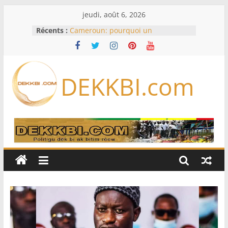
Passer
jeudi, août 6, 2026
au
Récents :
Cameroun: pourquoi un
contenu
remaniement au sommet de
l’armée alors que Paul Biya est hors
du pays
Meta se lance sur le marché des
DEKKBI.com
logiciels écrits par l’IA, dominé par
Anthropic et OpenAI
Bourse : l’Europe bat toujours des
records dans l’espoir d’un accord
Disney s’associe à TikTok pour tirer
davantage profit de ses univers
légendaires
France – Algérie: l’affaire Mehdi
Laribi relance la coopération
policière contre le narcotrafic