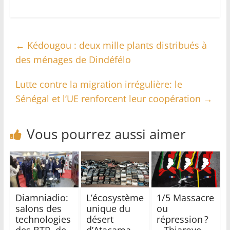
←
Kédougou : deux mille plants distribués à
des ménages de Dindéfélo
Lutte contre la migration irrégulière: le
Sénégal et l’UE renforcent leur coopération
→
Vous pourrez aussi aimer
Diamniadio:
L’écosystème
1/5 Massacre
salons des
unique du
ou
technologies
désert
répression ?
des BTP, de
d’Atacama
– Thiaroye,