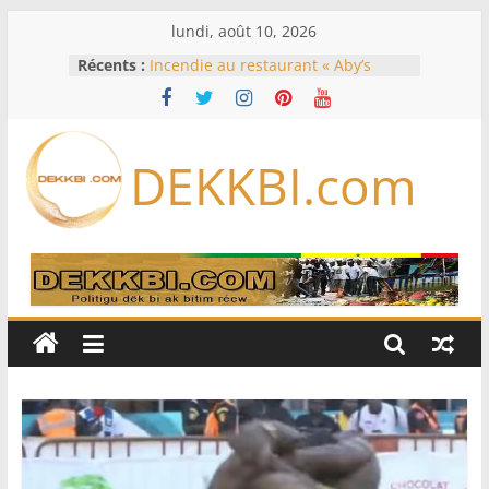
Passer
lundi, août 10, 2026
au
Récents :
Incendie au restaurant « Aby’s
contenu
Garden » : le témoignage glaçant
du livreur sur les heures précédant
le feu
Éclipse solaire du 12 août: les
DEKKBI.com
meilleurs endroits pour l’observer
en Europe, en Amérique du Nord
et en Afrique
États-Unis: à court de munitions, le
Pentagone demande à l’industrie
de l’armement d’accélérer sa
production
États-Unis: 30 ans après le meurtre
de Tupac Shakur, un ex-chef de
gang devant la justice lors d’un
procès historique
Koumpentoum : l’Adn/Nouvel
horizon veut fédérer les forces du
Niani