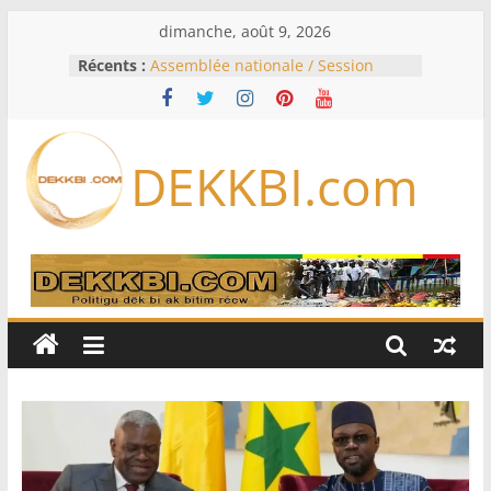
Passer
dimanche, août 9, 2026
au
Récents :
Assemblée nationale / Session
contenu
extraordinaire: Six commissions
d’enquête à l’ordre du jour ce lundi
Colombie: investiture du président
de la Espriella
DEKKBI.com
Bénin: Patrice Talon élu président
du Sénat, moins de trois mois
après son départ du pouvoir
Moyen-Orient: l’Arabie saoudite, le
Pakistan et la Turquie signent un
accord de défense
RD Congo: Kinshasa interdit les
exportations de cuivre et de cobalt
concentrés pour valoriser sa
production