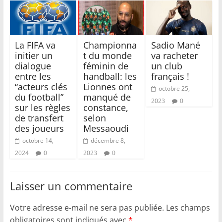
La FIFA va
Championna
Sadio Mané
initier un
t du monde
va racheter
dialogue
féminin de
un club
entre les
handball: les
français !
“acteurs clés
Lionnes ont
octobre 25,
du football”
manqué de
2023
0
sur les règles
constance,
de transfert
selon
des joueurs
Messaoudi
octobre 14,
décembre 8,
2024
0
2023
0
Laisser un commentaire
Votre adresse e-mail ne sera pas publiée.
Les champs
obligatoires sont indiqués avec
*