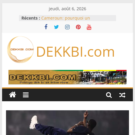
Passer
jeudi, août 6, 2026
au
Récents :
Cameroun: pourquoi un
contenu
remaniement au sommet de
l’armée alors que Paul Biya est hors
du pays
Meta se lance sur le marché des
DEKKBI.com
logiciels écrits par l’IA, dominé par
Anthropic et OpenAI
Bourse : l’Europe bat toujours des
records dans l’espoir d’un accord
Disney s’associe à TikTok pour tirer
davantage profit de ses univers
légendaires
France – Algérie: l’affaire Mehdi
Laribi relance la coopération
policière contre le narcotrafic