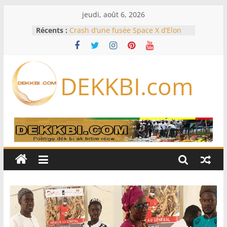
Passer
jeudi, août 6, 2026
au
Récents :
Crash d’une fusée Space X d’Elon
contenu
Musk sur la Lune: entre pollution
spatiale et ouverture sur la
formation des systèmes planétaires
Équipe nationale : Souleymane
DEKKBI.com
Diallo devrait assurer l’intérim des
Lions en septembre
Mondial 2026 – L’exode sur les
bancs africains : Sept
sélectionneurs sur 10 déjà partis
Sécheresse: Faut-il stocker l’eau?
À Ceuta, le bilan des morts monte à
75 côté espagnol, 11 côté marocain