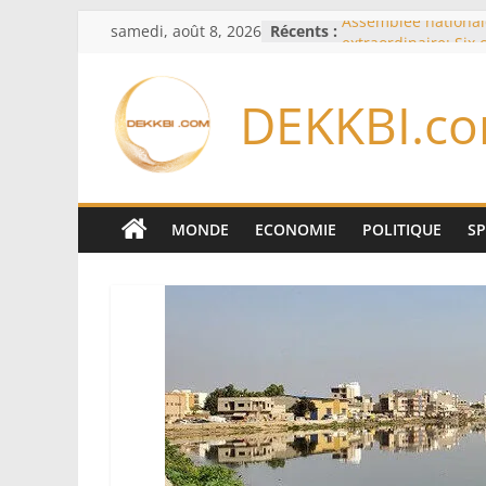
Passer
samedi, août 8, 2026
Récents :
Assemblée national
au
extraordinaire: Six
d’enquête à l’ordre 
contenu
Colombie: investitu
DEKKBI.c
de la Espriella
Bénin: Patrice Talo
du Sénat, moins de 
après son départ d
Moyen-Orient: l’Ara
Pakistan et la Turq
MONDE
ECONOMIE
POLITIQUE
S
accord de défense
RD Congo: Kinshasa 
exportations de cui
concentrés pour val
production