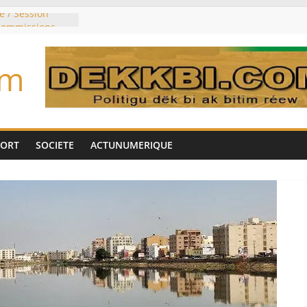
e / Session
 commissions
du jour ce lundi
re du président
om
n élu président
trois mois
u pouvoir
bie saoudite, le
uie signent un
PORT
SOCIETE
ACTUNUMERIQUE
interdit les
vre et de cobalt
oriser sa