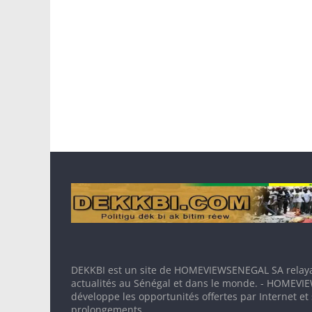
DEKKBI est un site de HOMEVIEWSENEGAL SA relaya
actualités au Sénégal et dans le monde. - HOMEV
développe les opportunités offertes par Internet et
prolongements.