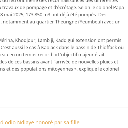
ts du feu ont mené des reconnaissances des différentes
x travaux de pompage et d’écrêtage. Selon le colonel Papa
 18 mai 2025, 173.850 m3 ont déjà été pompés. Des
ns, notamment au quartier Theurigne (Yeumbeul) avec un
Mérina, Khodjour, Lamb ji, Kadd gui extension ont permis
’est aussi le cas à Kaolack dans le bassin de Thioffack où
eau en un temps record. « L’objectif majeur était
s de ces bassins avant l’arrivée de nouvelles pluies et
ns et des populations mitoyennes », explique le colonel
ldiodio Ndiaye honoré par sa fille