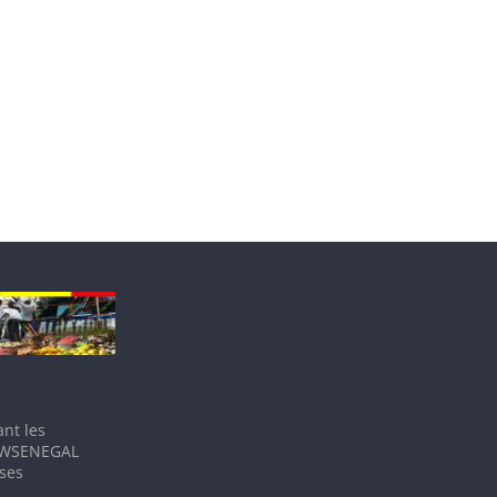
nt les
IEWSENEGAL
 ses