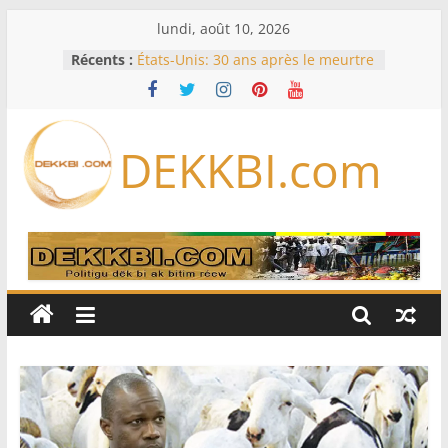
Passer
lundi, août 10, 2026
au
Récents :
États-Unis: 30 ans après le meurtre
contenu
de Tupac Shakur, un ex-chef de
gang devant la justice lors d’un
procès historique
Fifa: contre Infantino, l’UEFA, la
DEKKBI.com
Concacaf et l’AFC veulent rallier « la
famille du football »
En Zambie, le bilan économique du
président « HH » à l’épreuve des
urnes
Éclipse solaire du 12 août: les
meilleurs endroits pour l’observer
en Europe, en Amérique du Nord
et en Afrique
États-Unis: à court de munitions, le
Pentagone demande à l’industrie
de l’armement d’accélérer sa
production