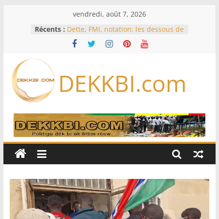
Passer
vendredi, août 7, 2026
au
Récents :
Dette, FMI, notation: les dessous de
contenu
l’effondrement des IDE au
Sénégal…comment le Sénégal est
passé de 3 milliards à 37 millions
de dollars
DEKKBI.com
Bénin: Patrice Talon élu président
du Sénat, moins de trois mois
après son départ du pouvoir
Moyen-Orient: l’Arabie saoudite, le
Pakistan et la Turquie signent un
accord de défense
RD Congo: Kinshasa interdit les
exportations de cuivre et de cobalt
concentrés pour valoriser sa
production
Assemblée nationale / Session
extraordinaire: Six commissions
d’enquête à l’ordre du jour ce lundi