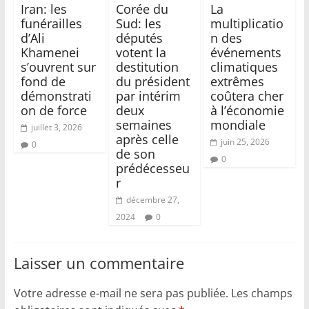
Iran: les
Corée du
La
funérailles
Sud: les
multiplicatio
d’Ali
députés
n des
Khamenei
votent la
événements
s’ouvrent sur
destitution
climatiques
fond de
du président
extrêmes
démonstrati
par intérim
coûtera cher
on de force
deux
à l’économie
semaines
mondiale
juillet 3, 2026
après celle
juin 25, 2026
0
de son
0
prédécesseu
r
décembre 27,
2024
0
Laisser un commentaire
Votre adresse e-mail ne sera pas publiée.
Les champs