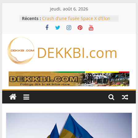
Passer
jeudi, août 6, 2026
au
Récents :
Crash d’une fusée Space X d’Elon
contenu
Musk sur la Lune: entre pollution
spatiale et ouverture sur la
formation des systèmes planétaires
Équipe nationale : Souleymane
DEKKBI.com
Diallo devrait assurer l’intérim des
Lions en septembre
Mondial 2026 – L’exode sur les
bancs africains : Sept
sélectionneurs sur 10 déjà partis
Sécheresse: Faut-il stocker l’eau?
À Ceuta, le bilan des morts monte à
75 côté espagnol, 11 côté marocain