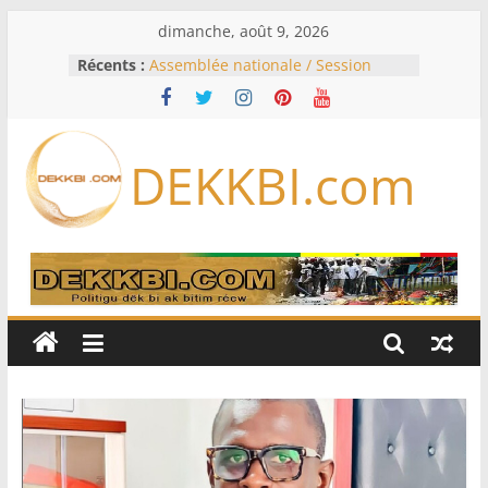
Passer
dimanche, août 9, 2026
au
Récents :
Assemblée nationale / Session
contenu
extraordinaire: Six commissions
d’enquête à l’ordre du jour ce lundi
Colombie: investiture du président
de la Espriella
DEKKBI.com
Bénin: Patrice Talon élu président
du Sénat, moins de trois mois
après son départ du pouvoir
Moyen-Orient: l’Arabie saoudite, le
Pakistan et la Turquie signent un
accord de défense
RD Congo: Kinshasa interdit les
exportations de cuivre et de cobalt
concentrés pour valoriser sa
production