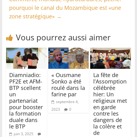
pourquoi le canal du Mozambique est «une
zone stratégique»
→
Vous pourrez aussi aimer
Diamniadio:
« Ousmane
La fête de
PF2E et AFM-
Sonko a été
l’Assomption
BTP scellent
roulé dans la
célébrée
un
farine par
hier: Un
partenariat
religieux met
septembre 4,
pour booster
en garde
2023
0
la formation
contre les
duale dans
dangers de
le BTP
la colère et
de
juin 3, 2025