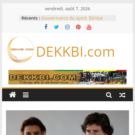
Passer
vendredi, août 7, 2026
au
Récents :
Gouvernance du sport: Djirèye
contenu
Clotilde Coly lance un pacte de
performance avec les fédérations
sénégalaises
Assemblée nationale / Session
DEKKBI.com
extraordinaire: Six commissions
d’enquête à l’ordre du jour ce lundi
Dette, FMI, notation: les dessous de
l’effondrement des IDE au
Sénégal…comment le Sénégal est
passé de 3 milliards à 37 millions
de dollars
61e Grand Prix du chef de l’Etat : Ce
sera « hippiques » à Thiès
TAS dénonce la duplicité de la
majorité parlementaire