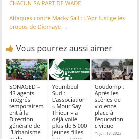
CHACUN SA PART DE WADE
Attaques contre Macky Sall : L’Apr fustige les
propos de Diomaye
→
Vous pourrez aussi aimer
SONAGED –
Yeumbeul
Goudomp :
43 agents
Sud :
Après les
intégrés
L’association
scènes de
temporairem
« Mour Say
violence,
ent à la
Thieur » a
place à
Direction
déjà voilé
l’éducation
générale de
plus de 5 000
civique
l’Urbanisme
jeunes filles
juin 13, 2023
et de