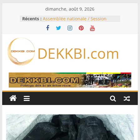
Passer
dimanche, août 9, 2026
au
Récents :
Assemblée nationale / Session
contenu
extraordinaire: Six commissions
d’enquête à l’ordre du jour ce lundi
Colombie: investiture du président
de la Espriella
DEKKBI.com
Bénin: Patrice Talon élu président
du Sénat, moins de trois mois
après son départ du pouvoir
Moyen-Orient: l’Arabie saoudite, le
Pakistan et la Turquie signent un
accord de défense
RD Congo: Kinshasa interdit les
exportations de cuivre et de cobalt
concentrés pour valoriser sa
production