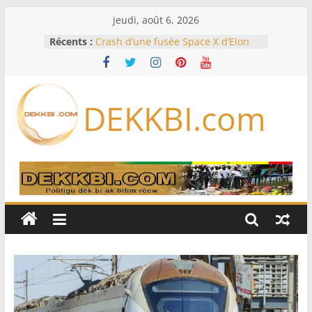
Passer
jeudi, août 6, 2026
au
Récents :
Crash d’une fusée Space X d’Elon
contenu
Musk sur la Lune: entre pollution
spatiale et ouverture sur la
formation des systèmes planétaires
Équipe nationale : Souleymane
DEKKBI.com
Diallo devrait assurer l’intérim des
Lions en septembre
Mondial 2026 – L’exode sur les
bancs africains : Sept
sélectionneurs sur 10 déjà partis
Sécheresse: Faut-il stocker l’eau?
À Ceuta, le bilan des morts monte à
75 côté espagnol, 11 côté marocain