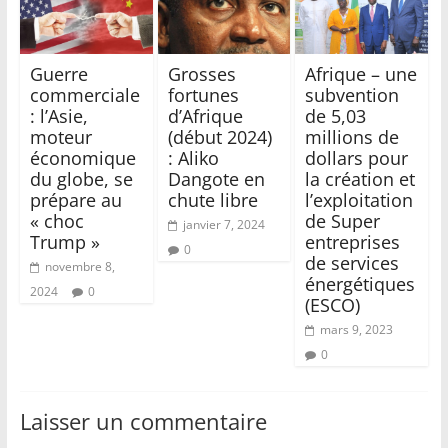
Guerre
Grosses
Afrique – une
commerciale
fortunes
subvention
: l’Asie,
d’Afrique
de 5,03
moteur
(début 2024)
millions de
économique
: Aliko
dollars pour
du globe, se
Dangote en
la création et
prépare au
chute libre
l’exploitation
« choc
de Super
janvier 7, 2024
Trump »
entreprises
0
de services
novembre 8,
énergétiques
2024
0
(ESCO)
mars 9, 2023
0
Laisser un commentaire