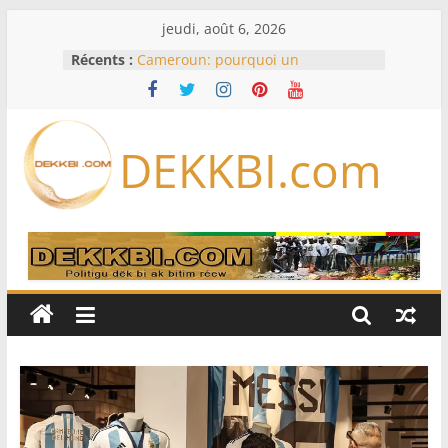
Passer
jeudi, août 6, 2026
au
Récents :
Cameroun: pourquoi un
contenu
remaniement au sommet de
l’armée alors que Paul Biya est hors
du pays
Meta se lance sur le marché des
DEKKBI.com
logiciels écrits par l’IA, dominé par
Anthropic et OpenAI
Bourse : l’Europe bat toujours des
records dans l’espoir d’un accord
Disney s’associe à TikTok pour tirer
davantage profit de ses univers
légendaires
France – Algérie: l’affaire Mehdi
Laribi relance la coopération
policière contre le narcotrafic