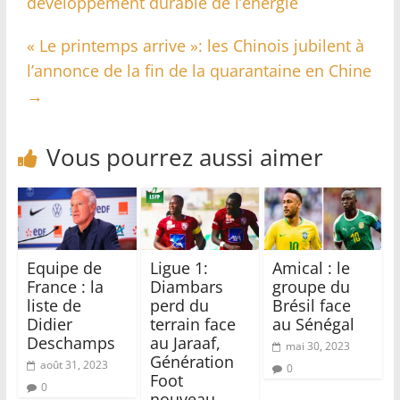
développement durable de l’énergie
« Le printemps arrive »: les Chinois jubilent à
l’annonce de la fin de la quarantaine en Chine
→
Vous pourrez aussi aimer
Equipe de
Ligue 1:
Amical : le
France : la
Diambars
groupe du
liste de
perd du
Brésil face
Didier
terrain face
au Sénégal
Deschamps
au Jaraaf,
mai 30, 2023
Génération
août 31, 2023
0
Foot
0
nouveau