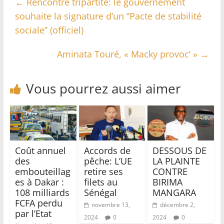
←
Rencontre tripartite: le gouvernement
souhaite la signature d’un ‘’Pacte de stabilité
sociale’’ (officiel)
Aminata Touré, « Macky provoc’ »
→
Vous pourrez aussi aimer
Coût annuel
Accords de
DESSOUS DE
des
pêche: L’UE
LA PLAINTE
embouteillag
retire ses
CONTRE
es à Dakar :
filets au
BIRIMA
108 milliards
Sénégal
MANGARA
FCFA perdu
novembre 13,
décembre 2,
par l’Etat
2024
0
2024
0