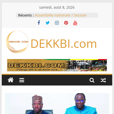
Passer
samedi, août 8, 2026
au
Récents :
Assemblée nationale / Session
contenu
extraordinaire: Six commissions
d’enquête à l’ordre du jour ce lundi
Colombie: investiture du président
de la Espriella
DEKKBI.com
Bénin: Patrice Talon élu président
du Sénat, moins de trois mois
après son départ du pouvoir
Moyen-Orient: l’Arabie saoudite, le
Pakistan et la Turquie signent un
accord de défense
RD Congo: Kinshasa interdit les
exportations de cuivre et de cobalt
concentrés pour valoriser sa
production