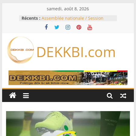
Passer
samedi, août 8, 2026
au
Récents :
Assemblée nationale / Session
contenu
extraordinaire: Six commissions
d’enquête à l’ordre du jour ce lundi
Colombie: investiture du président
de la Espriella
DEKKBI.com
Bénin: Patrice Talon élu président
du Sénat, moins de trois mois
après son départ du pouvoir
Moyen-Orient: l’Arabie saoudite, le
Pakistan et la Turquie signent un
accord de défense
RD Congo: Kinshasa interdit les
exportations de cuivre et de cobalt
concentrés pour valoriser sa
production