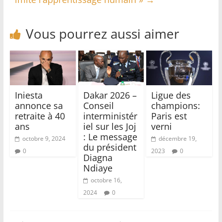
Vous pourrez aussi aimer
Iniesta
Dakar 2026 –
Ligue des
annonce sa
Conseil
champions:
retraite à 40
interministér
Paris est
ans
iel sur les Joj
verni
: Le message
octobre 9, 2024
décembre 19,
du président
0
2023
0
Diagna
Ndiaye
octobre 16,
2024
0