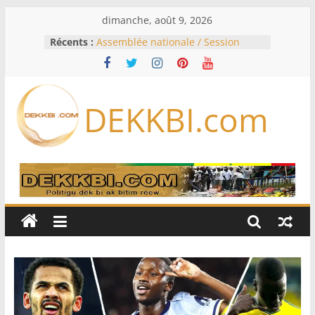
Passer
dimanche, août 9, 2026
au
Récents :
Assemblée nationale / Session
contenu
extraordinaire: Six commissions
d’enquête à l’ordre du jour ce lundi
Colombie: investiture du président
de la Espriella
DEKKBI.com
Bénin: Patrice Talon élu président
du Sénat, moins de trois mois
après son départ du pouvoir
Moyen-Orient: l’Arabie saoudite, le
Pakistan et la Turquie signent un
accord de défense
RD Congo: Kinshasa interdit les
exportations de cuivre et de cobalt
concentrés pour valoriser sa
production