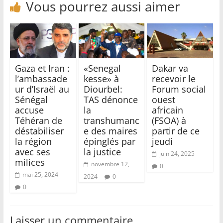
Vous pourrez aussi aimer
Gaza et Iran :
«Senegal
Dakar va
l’ambassade
kesse» à
recevoir le
ur d’Israël au
Diourbel:
Forum social
Sénégal
TAS dénonce
ouest
accuse
la
africain
Téhéran de
transhumanc
(FSOA) à
déstabiliser
e des maires
partir de ce
la région
épinglés par
jeudi
avec ses
la justice
juin 24, 2025
milices
novembre 12,
0
mai 25, 2024
2024
0
0
Laisser un commentaire