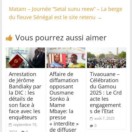
Matam – Journée ‘’Setal sunu reew’’ – La berge
du fleuve Sénégal est le site retenu
→
Vous pourrez aussi aimer
Arrestation
Affaire de
Tivaouane –
de Jérôme
diffamation
Célébration
Bandiaky par
opposant
du Gamou
la DIC : les
Ousmane
2025 : Le Crd
détails de
Sonko à
acte les
son face à
Mame
engagement
face avec les
Mbaye: la
s de l’Etat
enquêteurs
presse
août 7, 2025
« interdite »
septembre 19,
0
de diffuser
2024
0