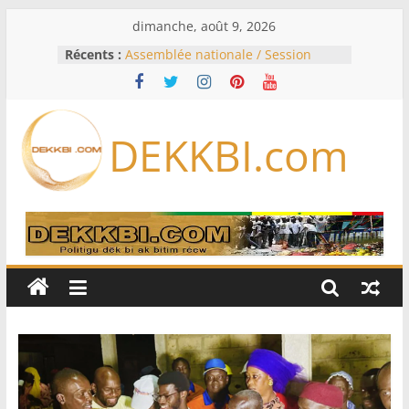
Passer
dimanche, août 9, 2026
au
Récents :
Assemblée nationale / Session
contenu
extraordinaire: Six commissions
d’enquête à l’ordre du jour ce lundi
Colombie: investiture du président
de la Espriella
DEKKBI.com
Bénin: Patrice Talon élu président
du Sénat, moins de trois mois
après son départ du pouvoir
Moyen-Orient: l’Arabie saoudite, le
Pakistan et la Turquie signent un
accord de défense
RD Congo: Kinshasa interdit les
exportations de cuivre et de cobalt
concentrés pour valoriser sa
production