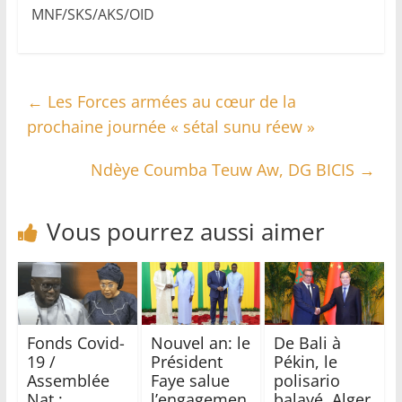
MNF/SKS/AKS/OID
←
Les Forces armées au cœur de la
prochaine journée « sétal sunu réew »
Ndèye Coumba Teuw Aw, DG BICIS
→
Vous pourrez aussi aimer
Fonds Covid-
Nouvel an: le
De Bali à
19 /
Président
Pékin, le
Assemblée
Faye salue
polisario
Nat :
l’engagemen
balayé, Alger