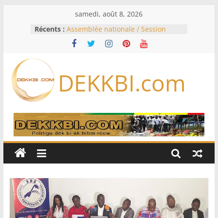
Passer
samedi, août 8, 2026
au
Récents :
Assemblée nationale / Session
contenu
extraordinaire: Six commissions
d’enquête à l’ordre du jour ce lundi
Colombie: investiture du président
de la Espriella
DEKKBI.com
Bénin: Patrice Talon élu président
du Sénat, moins de trois mois
après son départ du pouvoir
Moyen-Orient: l’Arabie saoudite, le
Pakistan et la Turquie signent un
accord de défense
RD Congo: Kinshasa interdit les
exportations de cuivre et de cobalt
concentrés pour valoriser sa
production