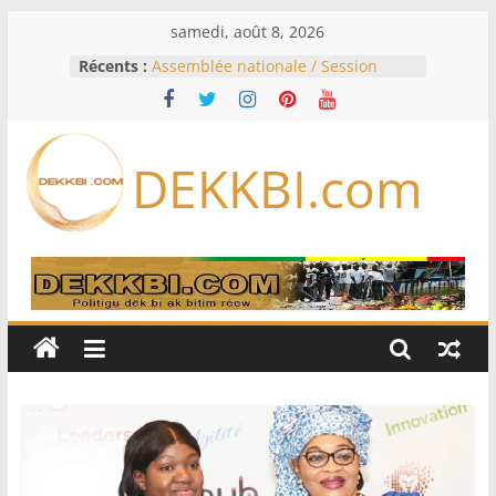
Passer
samedi, août 8, 2026
au
Récents :
Assemblée nationale / Session
contenu
extraordinaire: Six commissions
d’enquête à l’ordre du jour ce lundi
Colombie: investiture du président
de la Espriella
DEKKBI.com
Bénin: Patrice Talon élu président
du Sénat, moins de trois mois
après son départ du pouvoir
Moyen-Orient: l’Arabie saoudite, le
Pakistan et la Turquie signent un
accord de défense
RD Congo: Kinshasa interdit les
exportations de cuivre et de cobalt
concentrés pour valoriser sa
production