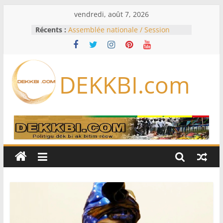
Passer
vendredi, août 7, 2026
au
Récents :
Assemblée nationale / Session
contenu
extraordinaire: Six commissions
d’enquête à l’ordre du jour ce lundi
Colombie: investiture du président
de la Espriella
DEKKBI.com
Bénin: Patrice Talon élu président
du Sénat, moins de trois mois
après son départ du pouvoir
Moyen-Orient: l’Arabie saoudite, le
Pakistan et la Turquie signent un
accord de défense
RD Congo: Kinshasa interdit les
exportations de cuivre et de cobalt
concentrés pour valoriser sa
production