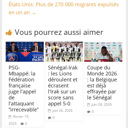
États-Unis: Plus de 270 000 migrants expulsés
en un an
→
Vous pourrez aussi aimer
PSG-
Sénégal-Irak
Coupe du
Mbappé: la
: les Lions
Monde 2026
Fédération
déroulent et
: la Belgique
française
écrasent
est déjà
juge l’appel
l’Irak sur un
effrayée par
de
score sans
le Sénégal
l’attaquant
appel 5-0
juin 28, 2026
“irrecevable”
juin 26, 2026
0
février 19,
0
2025
0