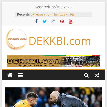
Passer
vendredi, août 7, 2026
au
Récents :
Préparation Hajj 2027 : les
contenu
voyagistes privés appellent à
anticiper les nouvelles exigences
saoudiennes
Code de la famille, cadis et égalité
DEKKBI.com
devant la loi : Dar Al Istiqaamah
soumet ses doléances au ministre
de la Justice
Assemblée nationale : trois projets
et deux propositions de loi au
menu de la session extraordinaire,
lundi
Foot : le Barça annule un amical au
Maroc après la crise migratoire de
Ceuta
Une hausse en glissement annuel
de 0,4 % des prix à la
consommation en juin