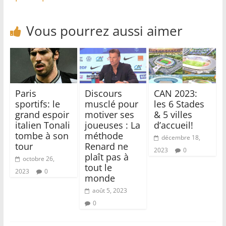
Vous pourrez aussi aimer
Paris
Discours
CAN 2023:
sportifs: le
musclé pour
les 6 Stades
grand espoir
motiver ses
& 5 villes
italien Tonali
joueuses : La
d’accueil!
tombe à son
méthode
décembre 18,
tour
Renard ne
2023
0
plaît pas à
octobre 26,
tout le
2023
0
monde
août 5, 2023
0