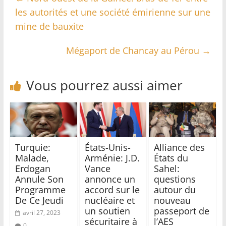
les autorités et une société émirienne sur une
mine de bauxite
Mégaport de Chancay au Pérou
→
Vous pourrez aussi aimer
Turquie:
États-Unis-
Alliance des
Malade,
Arménie: J.D.
États du
Erdogan
Vance
Sahel:
Annule Son
annonce un
questions
Programme
accord sur le
autour du
De Ce Jeudi
nucléaire et
nouveau
un soutien
passeport de
avril 27, 2023
sécuritaire à
l’AES
0