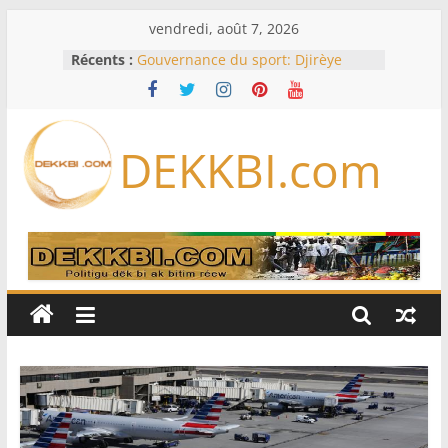
Passer
vendredi, août 7, 2026
au
Récents :
Gouvernance du sport: Djirèye
contenu
Clotilde Coly lance un pacte de
performance avec les fédérations
sénégalaises
Assemblée nationale / Session
DEKKBI.com
extraordinaire: Six commissions
d’enquête à l’ordre du jour ce lundi
Dette, FMI, notation: les dessous de
l’effondrement des IDE au
Sénégal…comment le Sénégal est
passé de 3 milliards à 37 millions
de dollars
61e Grand Prix du chef de l’Etat : Ce
sera « hippiques » à Thiès
TAS dénonce la duplicité de la
majorité parlementaire