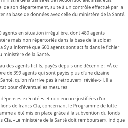
ministre de la Santé et de l’Action sociale, a fait état
el de son département, suite à un contrôle effectué par la
nter sa base de données avec celle du ministère de la Santé.
0 agents en situation irrégulière, dont 480 agents
ère mais non répertoriés dans la base de la solde»,
ma Sy a informé que 600 agents sont actifs dans le fichier
u ministère de la Santé.
iveau des agents fictifs, payés depuis une décennie : «À ce
e de 399 agents qui sont payés plus d’une dizaine
nté, qu’on n’arrive pas à retrouver», révèle-t-il. Il a
’Etat pour d’éventuelles mesures.
s dépenses exécutées et non encore justifiées d’un
illions de francs Cfa, concernant le Programme de lutte
gramme a été mis en place grâce à la subvention du fonds
s Cfa. «Le ministère de la Santé doit rembourser», indique