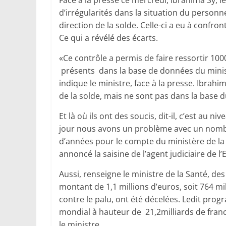
Face à la presse ce mercredi, Ibrahima Sy, le 
d’irrégularités dans la situation du personn
direction de la solde. Celle-ci a eu à confro
Ce qui a révélé des écarts.
«Ce contrôle a permis de faire ressortir 100
présents dans la base de données du minist
indique le ministre, face à la presse. Ibrahi
de la solde, mais ne sont pas dans la base d
Et là où ils ont des soucis, dit-il, c’est au n
jour nous avons un problème avec un nombr
d’années pour le compte du ministère de la Sa
annoncé la saisine de l’agent judiciaire de l
Aussi, renseigne le ministre de la Santé, de
montant de 1,1 millions d’euros, soit 764 m
contre le palu, ont été décelées. Ledit pro
mondial à hauteur de 21,2milliards de franc
le ministre.