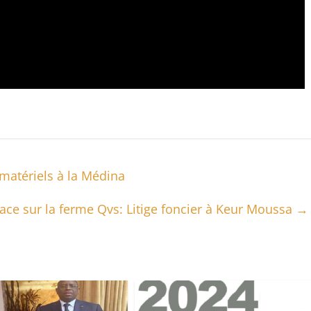
matériels à la Médina
ce sur la ferme Qvs: Litige foncier à Keur Moussa
→