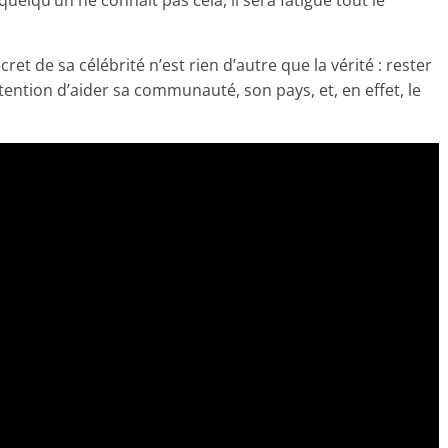
uelqu’un ne connaît pas cela, il sera fatigué tout le
ret de sa célébrité n’est rien d’autre que la vérité : rester
ntention d’aider sa communauté, son pays, et, en effet, le