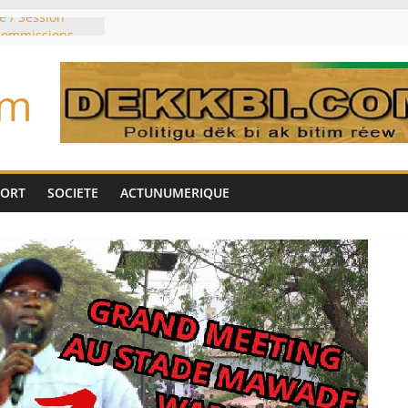
e / Session
 commissions
du jour ce lundi
re du président
om
n élu président
trois mois
u pouvoir
bie saoudite, le
uie signent un
PORT
SOCIETE
ACTUNUMERIQUE
interdit les
vre et de cobalt
oriser sa