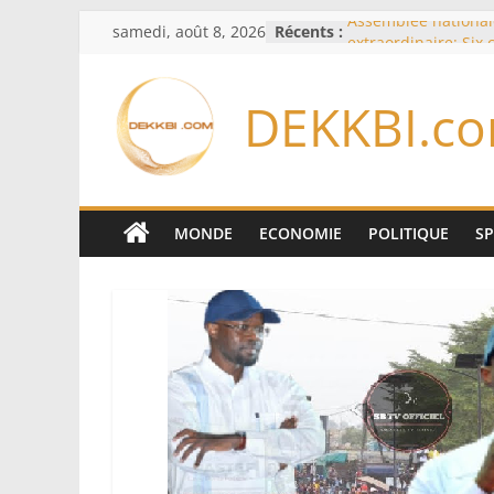
Passer
samedi, août 8, 2026
Récents :
Assemblée national
au
extraordinaire: Six
d’enquête à l’ordre 
contenu
Colombie: investitu
DEKKBI.c
de la Espriella
Bénin: Patrice Talo
du Sénat, moins de 
après son départ d
Moyen-Orient: l’Ara
Pakistan et la Turq
MONDE
ECONOMIE
POLITIQUE
S
accord de défense
RD Congo: Kinshasa 
exportations de cui
concentrés pour val
production