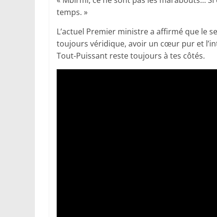
« Mbirmi, ce ne sont pas les marabouts… Si q
temps. »
L’actuel Premier ministre a affirmé que le sec
toujours véridique, avoir un cœur pur et l’i
Tout-Puissant reste toujours à tes côtés.