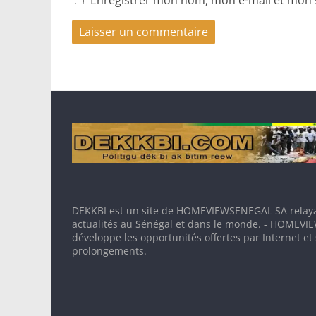
DEKKBI est un site de HOMEVIEWSENEGAL SA relaya
actualités au Sénégal et dans le monde. - HOMEV
développe les opportunités offertes par Internet et
prolongements.