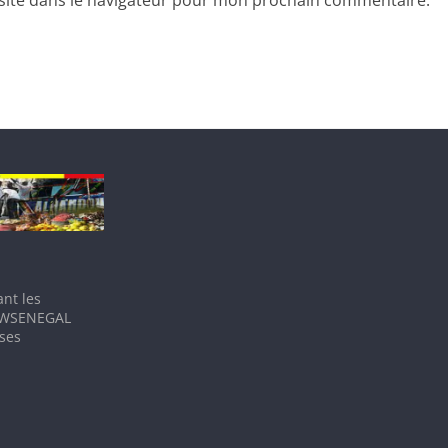
nt les
IEWSENEGAL
 ses