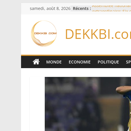
Passer
samedi, août 8, 2026
Récents :
Assemblée national
au
extraordinaire: Six
d’enquête à l’ordre 
contenu
Colombie: investitu
DEKKBI.c
de la Espriella
Bénin: Patrice Talo
du Sénat, moins de 
après son départ d
Moyen-Orient: l’Ara
Pakistan et la Turq
MONDE
ECONOMIE
POLITIQUE
S
accord de défense
RD Congo: Kinshasa 
exportations de cui
concentrés pour val
production