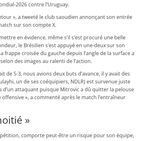
Mondial-2026 contre l’Uruguay.
etour », a tweeté le club saoudien annonçant son entrée
match sur son compte X.
ettre en évidence, même s’il s’est procuré une belle
ondeur, le Brésilien s’est appuyé en une-deux sur son
a frappe croisée du gauche depuis l’angle de la surface a
n selon des images au ralenti de l’action.
ait de 5-3, nous avions deux buts d’avance, il y avait des
Bulayhi, un de ses coéquipiers, NDLR) est survenue juste
 d’un attaquant puisque Mitrovic a dû quitter la pelouse
 offensive », a commenté après le match l’entraîneur
oitié »
mpétition, comporte peut-être un risque pour son équipe,