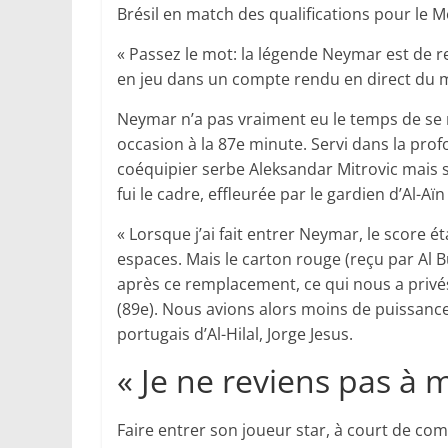
Brésil en match des qualifications pour le 
« Passez le mot: la légende Neymar est de r
en jeu dans un compte rendu en direct du 
Neymar n’a pas vraiment eu le temps de se m
occasion à la 87e minute. Servi dans la prof
coéquipier serbe Aleksandar Mitrovic mais s
fui le cadre, effleurée par le gardien d’Al-Aï
« Lorsque j’ai fait entrer Neymar, le score ét
espaces. Mais le carton rouge (reçu par Al 
après ce remplacement, ce qui nous a privés
(89e). Nous avions alors moins de puissance
portugais d’Al-Hilal, Jorge Jesus.
« Je ne reviens pas à m
Faire entrer son joueur star, à court de co