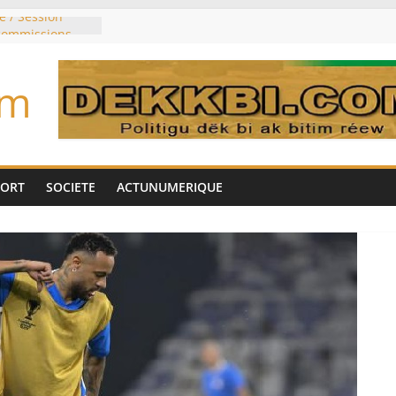
e / Session
 commissions
du jour ce lundi
re du président
om
n élu président
trois mois
u pouvoir
bie saoudite, le
uie signent un
PORT
SOCIETE
ACTUNUMERIQUE
interdit les
vre et de cobalt
oriser sa