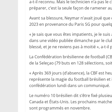
a-t-il reconnu. Mais le technicien n’a pas l
préparer, c’est la seule façon de ramener a
Avant sa blessure, Neymar n’avait joué que c
2023 en provenance du Paris SG pour quelqu
« Je sais que vous êtes impatients, je le suis 
dans une vidéo publiée dimanche par le club
blessé, et je ne reviens pas à moitié », a-t-il
La Confédération brésilienne de football (CBF
de la Seleçao (79 buts en 128 sélections, soi
« Après 369 jours (d’absence), la CBF est heu
représente la magie du football brésilien et 
confédération lundi dans un communiqué.
Le numéro 10 brésilien dit s’être fixé plus
Canada et États-Unis. Les prochains match
sont programmés en novembre.