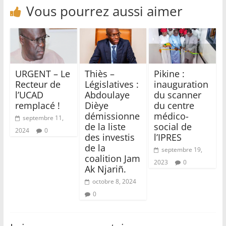
Vous pourrez aussi aimer
URGENT – Le
Thiès –
Pikine :
Recteur de
Législatives :
inauguration
l’UCAD
Abdoulaye
du scanner
remplacé !
Dièye
du centre
démissionne
médico-
septembre 11,
de la liste
social de
2024
0
des investis
l’IPRES
de la
septembre 19,
coalition Jam
2023
0
Ak Njariñ.
octobre 8, 2024
0