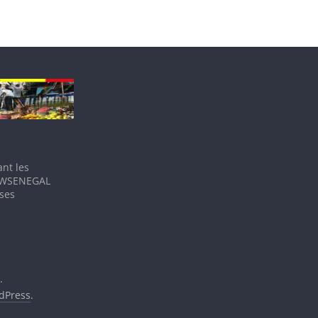
nt les
IEWSENEGAL
 ses
.
dPress
.