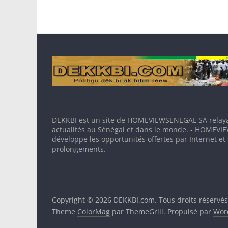
DEKKBI est un site de HOMEVIEWSENEGAL SA relaya
actualités au Sénégal et dans le monde. - HOMEV
développe les opportunités offertes par Internet et
prolongements.
Copyright © 2026
DEKKBI.com
. Tous droits réservés
Theme
ColorMag
par ThemeGrill. Propulsé par
Wor