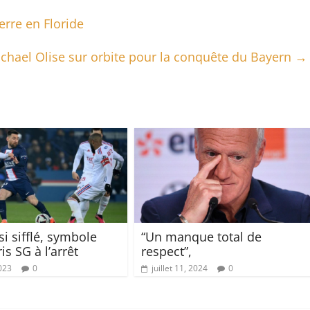
erre en Floride
ichael Olise sur orbite pour la conquête du Bayern
→
i sifflé, symbole
“Un manque total de
is SG à l’arrêt
respect”,
2023
0
juillet 11, 2024
0