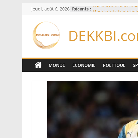
Passer
jeudi, août 6, 2026
Récents :
Crash d’une fusée Spa
au
Musk sur la Lune: ent
spatiale et ouverture 
contenu
formation des systèm
DEKKBI.c
Équipe nationale : S
Diallo devrait assurer 
Lions en septembre
Mondial 2026 – L’exod
bancs africains : Sept
sélectionneurs sur 10 
MONDE
ECONOMIE
POLITIQUE
S
Sécheresse: Faut-il st
À Ceuta, le bilan des
75 côté espagnol, 11 