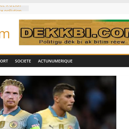
ce X d’Elon
re pollution
sur la
es planétaires
om
ouleymane
l’intérim des
e sur les
déjà partis
PORT
SOCIETE
ACTUNUMERIQUE
ocker l’eau?
 morts monte à
côté marocain