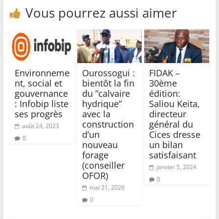
Vous pourrez aussi aimer
Environneme
Ourossogui :
FIDAK –
nt, social et
bientôt la fin
30ème
gouvernance
du ”calvaire
édition:
: Infobip liste
hydrique”
Saliou Keita,
ses progrès
avec la
directeur
construction
général du
août 24, 2023
d’un
Cices dresse
0
nouveau
un bilan
forage
satisfaisant
(conseiller
janvier 5, 2024
OFOR)
0
mai 21, 2026
0