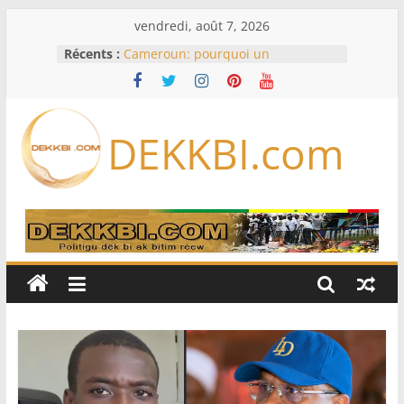
Passer
vendredi, août 7, 2026
au
Récents :
Cameroun: pourquoi un
contenu
remaniement au sommet de
l’armée alors que Paul Biya est hors
du pays
Meta se lance sur le marché des
DEKKBI.com
logiciels écrits par l’IA, dominé par
Anthropic et OpenAI
Bourse : l’Europe bat toujours des
records dans l’espoir d’un accord
Disney s’associe à TikTok pour tirer
davantage profit de ses univers
légendaires
France – Algérie: l’affaire Mehdi
Laribi relance la coopération
policière contre le narcotrafic