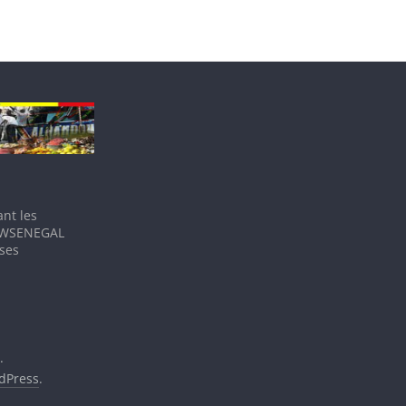
nt les
IEWSENEGAL
 ses
.
dPress
.