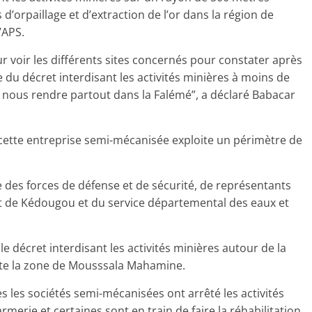
d’orpaillage et d’extraction de l’or dans la région de
’APS.
ur voir les différents sites concernés pour constater après
 du décret interdisant les activités minières à moins de
s nous rendre partout dans la Falémé”, a déclaré Babacar
où cette entreprise semi-mécanisée exploite un périmètre de
e des forces de défense et de sécurité, de représentants
nt de Kédougou et du service départemental des eaux et
le décret interdisant les activités minières autour de la
te la zone de Mousssala Mahamine.
 les sociétés semi-mécanisées ont arrêté les activités
rmerie et certaines sont en train de faire la réhabilitation