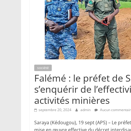
société
Falémé : le préfet de 
s’enquérir de l’effecti
activités minières
septembre 20, 2024
admin
Aucun commentai
Saraya (Kédougou), 19 sept (APS) – Le préfe
mise en œuvre effective du décret interdisa