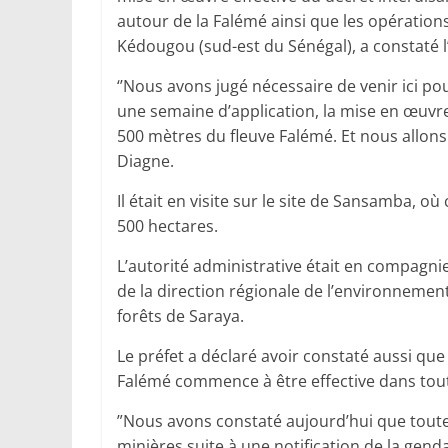
autour de la Falémé ainsi que les opérations 
Kédougou (sud-est du Sénégal), a constaté l
‘’Nous avons jugé nécessaire de venir ici po
une semaine d’application, la mise en œuvre
500 mètres du fleuve Falémé. Et nous allon
Diagne.
Il était en visite sur le site de Sansamba, 
500 hectares.
L’autorité administrative était en compagni
de la direction régionale de l’environneme
forêts de Saraya.
Le préfet a déclaré avoir constaté aussi que 
Falémé commence à être effective dans tou
”Nous avons constaté aujourd’hui que toutes
minières suite à une notification de la genda