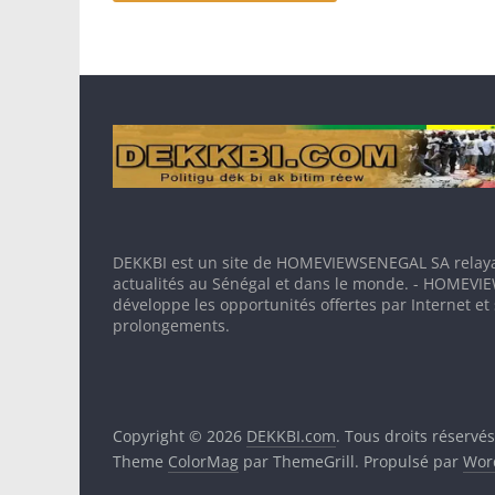
DEKKBI est un site de HOMEVIEWSENEGAL SA relaya
actualités au Sénégal et dans le monde. - HOMEV
développe les opportunités offertes par Internet et
prolongements.
Copyright © 2026
DEKKBI.com
. Tous droits réservés
Theme
ColorMag
par ThemeGrill. Propulsé par
Wor