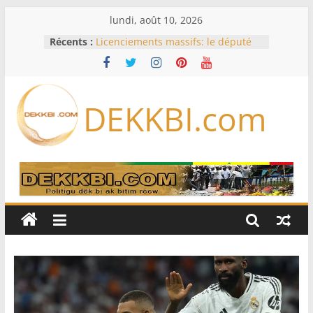
Passer
lundi, août 10, 2026
au
Récents :
Licenciements massifs: le député
contenu
Mbaye DIONE interpelle le
gouvernement sur plus de 30 000
emplois
Or, gaz, pétrole : le nouveau visage
DEKKBI.com
des exportations sénégalaises se
dessine
Session extraordinaire : Sonko
balaie les contestations sur les
pouvoirs du Bureau
Opinion – Alioune Ndoye, maire du
Plateau : Le Parti socialiste n’est
pas à vendre
L’Iran exige pour rouvrir Ormuz
que les Etats-Unis acceptent
« toutes » ses conditions