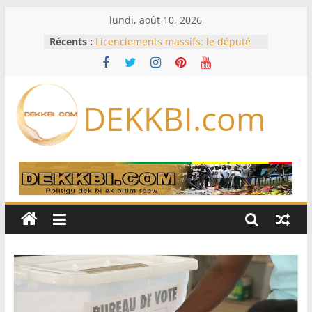
Passer
lundi, août 10, 2026
au
Récents :
Licenciements massifs: le député
contenu
Mbaye DIONE interpelle le
gouvernement sur plus de 30 000
emplois
Or, gaz, pétrole : le nouveau visage
DEKKBI.com
des exportations sénégalaises se
dessine
Session extraordinaire : Sonko
balaie les contestations sur les
pouvoirs du Bureau
Opinion – Alioune Ndoye, maire du
Plateau : Le Parti socialiste n’est
pas à vendre
L’Iran exige pour rouvrir Ormuz
que les Etats-Unis acceptent
« toutes » ses conditions