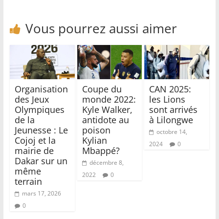
Vous pourrez aussi aimer
Organisation
Coupe du
CAN 2025:
des Jeux
monde 2022:
les Lions
Olympiques
Kyle Walker,
sont arrivés
de la
antidote au
à Lilongwe
Jeunesse : Le
poison
octobre 14,
Cojoj et la
Kylian
2024
0
mairie de
Mbappé?
Dakar sur un
décembre 8,
même
2022
0
terrain
mars 17, 2026
0