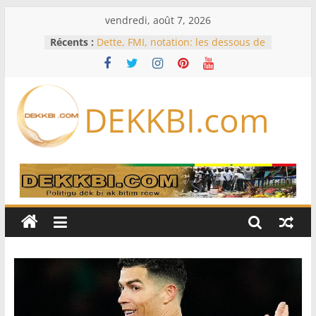
Passer
vendredi, août 7, 2026
au
Récents :
Dette, FMI, notation: les dessous de
contenu
l’effondrement des IDE au
Sénégal…comment le Sénégal est
passé de 3 milliards à 37 millions
de dollars
DEKKBI.com
Bénin: Patrice Talon élu président
du Sénat, moins de trois mois
après son départ du pouvoir
Moyen-Orient: l’Arabie saoudite, le
Pakistan et la Turquie signent un
accord de défense
RD Congo: Kinshasa interdit les
exportations de cuivre et de cobalt
concentrés pour valoriser sa
production
Assemblée nationale / Session
extraordinaire: Six commissions
d’enquête à l’ordre du jour ce lundi