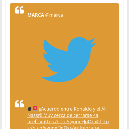
MARCA
@marca
¡¡Acuerdo entre Ronaldo y el Al-
Nassr!! Muy cerca de cerrarse <a
href= »https://t.co/gyuqeFJpQx »>http
s://t.co/gyuqeFJpQx</a> Infora <a