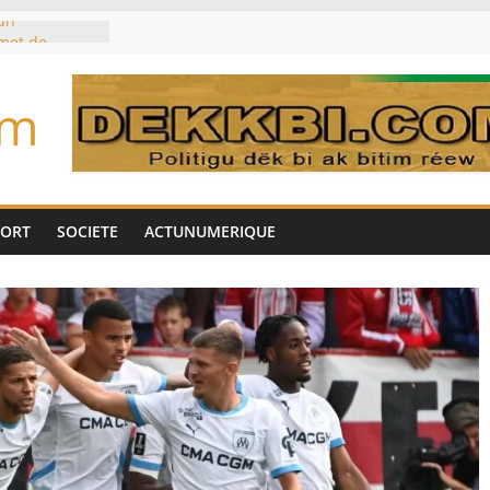
un
met de
 Biya est hors
om
marché des
IA, dominé par
toujours des
d’un accord
Tok pour tirer
PORT
SOCIETE
ACTUNUMERIQUE
es univers
aire Mehdi
ération
cotrafic