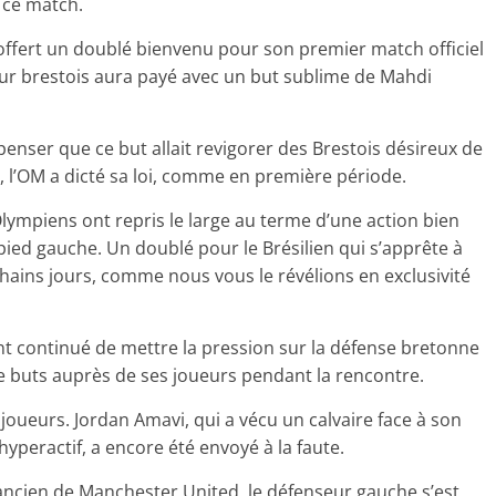
 ce match.
ffert un doublé bienvenu pour son premier match officiel
eur brestois aura payé avec un but sublime de Mahdi
 penser que ce but allait revigorer des Brestois désireux de
, l’OM a dicté sa loi, comme en première période.
ympiens ont repris le large au terme d’une action bien
pied gauche. Un doublé pour le Brésilien qui s’apprête à
ains jours, comme nous vous le révélions en exclusivité
nt continué de mettre la pression sur la défense bretonne
 buts auprès de ses joueurs pendant la rencontre.
oueurs. Jordan Amavi, qui a vécu un calvaire face à son
peractif, a encore été envoyé à la faute.
ancien de Manchester United, le défenseur gauche s’est