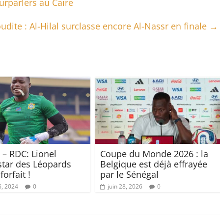
urparlers au Caire
dite : Al-Hilal surclasse encore Al-Nassr en finale
→
 – RDC: Lionel
Coupe du Monde 2026 : la
star des Léopards
Belgique est déjà effrayée
forfait !
par le Sénégal
6, 2024
0
juin 28, 2026
0