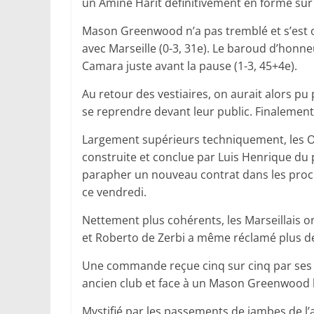
un Amine Harit définitivement en forme sur
Mason Greenwood n’a pas tremblé et s’est o
avec Marseille (0-3, 31e). Le baroud d’honn
Camara juste avant la pause (1-3, 45+4e).
Au retour des vestiaires, on aurait alors pu
se reprendre devant leur public. Finalement
Largement supérieurs techniquement, les Ol
construite et conclue par Luis Henrique du 
parapher un nouveau contrat dans les proch
ce vendredi.
Nettement plus cohérents, les Marseillais o
et Roberto de Zerbi a même réclamé plus de
Une commande reçue cinq sur cinq par ses j
ancien club et face à un Mason Greenwood hy
Mystifié par les passements de jambes de l’