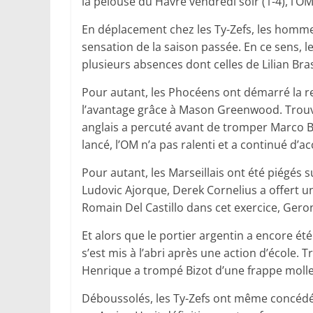
la pelouse du Havre vendredi soir (1-4), l’OM
En déplacement chez les Ty-Zefs, les hommes 
sensation de la saison passée. En ce sens, 
plusieurs absences dont celles de Lilian Bras
Pour autant, les Phocéens ont démarré la ren
l’avantage grâce à Mason Greenwood. Trouvé s
anglais a percuté avant de tromper Marco Biz
lancé, l’OM n’a pas ralenti et a continué d’ac
Pour autant, les Marseillais ont été piégés 
Ludovic Ajorque, Derek Cornelius a offert un
Romain Del Castillo dans cet exercice, Geroni
Et alors que le portier argentin a encore été
s’est mis à l’abri après une action d’école. 
Henrique a trompé Bizot d’une frappe molle 
Déboussolés, les Ty-Zefs ont même concédé 