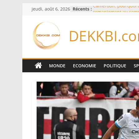
Passer
jeudi, août 6, 2026
Récents :
Cameroun: pourquoi 
au
remaniement au som
l’armée alors que Paul
contenu
du pays
DEKKBI.c
Meta se lance sur le 
logiciels écrits par l’
Anthropic et OpenAI
Bourse : l’Europe bat 
records dans l’espoir 
Disney s’associe à Tik
MONDE
ECONOMIE
POLITIQUE
S
davantage profit de s
légendaires
France – Algérie: l’aff
Laribi relance la coop
policière contre le nar