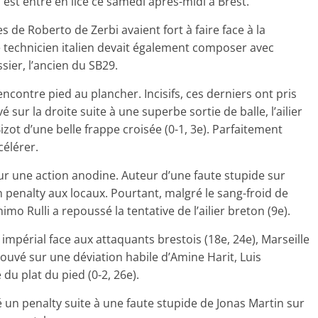
 est entré en lice ce samedi après-midi à Brest.
de Roberto de Zerbi avaient fort à faire face à la
le technicien italien devait également composer avec
sier, l’ancien du SB29.
contre pied au plancher. Incisifs, ces derniers ont pris
ur la droite suite à une superbe sortie de balle, l’ailier
ot d’une belle frappe croisée (0-1, 3e). Parfaitement
célérer.
sur une action anodine. Auteur d’une faute stupide sur
 penalty aux locaux. Pourtant, malgré le sang-froid de
mo Rulli a repoussé la tentative de l’ailier breton (9e).
 impérial face aux attaquants brestois (18e, 24e), Marseille
Trouvé sur une déviation habile d’Amine Harit, Luis
du plat du pied (0-2, 26e).
un penalty suite à une faute stupide de Jonas Martin sur