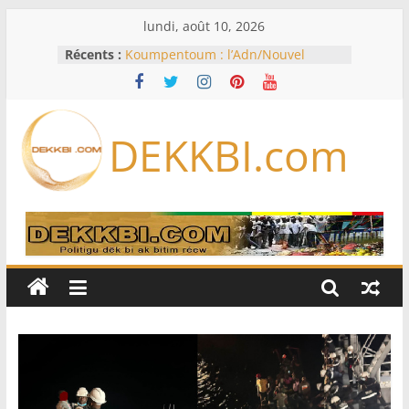
Passer
lundi, août 10, 2026
au
Récents :
Koumpentoum : l’Adn/Nouvel
contenu
horizon veut fédérer les forces du
Niani
En Zambie, le bilan économique du
président « HH » à l’épreuve des
DEKKBI.com
urnes
Éclipse solaire du 12 août: les
meilleurs endroits pour l’observer
en Europe, en Amérique du Nord
et en Afrique
États-Unis: à court de munitions, le
Pentagone demande à l’industrie
de l’armement d’accélérer sa
production
États-Unis: 30 ans après le meurtre
de Tupac Shakur, un ex-chef de
gang devant la justice lors d’un
procès historique