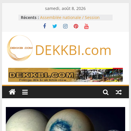
Passer
samedi, août 8, 2026
au
Récents :
Assemblée nationale / Session
contenu
extraordinaire: Six commissions
d’enquête à l’ordre du jour ce lundi
Colombie: investiture du président
de la Espriella
DEKKBI.com
Bénin: Patrice Talon élu président
du Sénat, moins de trois mois
après son départ du pouvoir
Moyen-Orient: l’Arabie saoudite, le
Pakistan et la Turquie signent un
accord de défense
RD Congo: Kinshasa interdit les
exportations de cuivre et de cobalt
concentrés pour valoriser sa
production