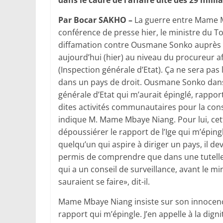
dans le cadre de l’affaire dite des 29 milli
Par Bocar SAKHO –
La guerre entre Mame 
conférence de presse hier, le ministre du To
diffamation contre Ousmane Sonko auprès du
aujourd’hui (hier) au niveau du procureur 
(Inspection générale d’Etat). Ça ne sera pa
dans un pays de droit. Ousmane Sonko dans 
générale d’Etat qui m’aurait épinglé, rapp
dites activités communautaires pour la co
indique M. Mame Mbaye Niang. Pour lui, cett
dépoussiérer le rapport de l’Ige qui m’épingle
quelqu’un qui aspire à diriger un pays, il dev
permis de comprendre que dans une tutelle t
qui a un conseil de surveillance, avant le mi
sauraient se faire», dit-il.
Mame Mbaye Niang insiste sur son innocence. 
rapport qui m’épingle. J’en appelle à la dign