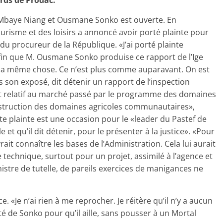
ards de Prodac.
Mbaye Niang et Ousmane Sonko est ouverte. En
urisme et des loisirs a annoncé avoir porté plainte pour
 procureur de la République. «J’ai porté plainte
afin que M. Ousmane Sonko produise ce rapport de l’Ige
s la même chose. Ce n’est plus comme auparavant. On est
son exposé, dit détenir un rapport de l’inspection
ort relatif au marché passé par le programme des domaines
nstruction des domaines agricoles communautaires»,
e plainte est une occasion pour le «leader du Pastef de
 et qu’il dit détenir, pour le présenter à la justice». «Pour
rait connaître les bases de l’Administration. Cela lui aurait
echnique, surtout pour un projet, assimilé à l’agence et
nistre de tutelle, de pareils exercices de manigances ne
«Je n’ai rien à me reprocher. Je réitère qu’il n’y a aucun
ité de Sonko pour qu’il aille, sans pousser à un Mortal