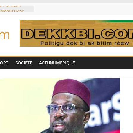
e / Session
 commissions
du jour ce lundi
re du président
om
n élu président
trois mois
u pouvoir
bie saoudite, le
uie signent un
PORT
SOCIETE
ACTUNUMERIQUE
interdit les
vre et de cobalt
oriser sa