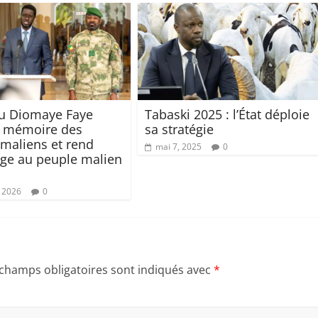
u Diomaye Faye
Tabaski 2025 : l’État déploie
a mémoire des
sa stratégie
 maliens et rend
mai 7, 2025
0
e au peuple malien
, 2026
0
 champs obligatoires sont indiqués avec
*