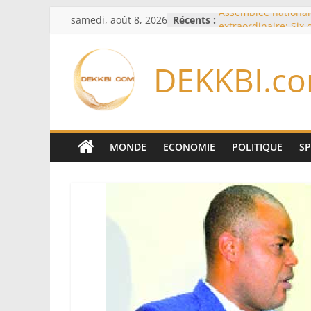
Passer
samedi, août 8, 2026
Récents :
Assemblée national
au
extraordinaire: Six
d’enquête à l’ordre 
contenu
Colombie: investitu
DEKKBI.c
de la Espriella
Bénin: Patrice Talo
du Sénat, moins de 
après son départ d
Moyen-Orient: l’Ara
Pakistan et la Turq
MONDE
ECONOMIE
POLITIQUE
S
accord de défense
RD Congo: Kinshasa 
exportations de cui
concentrés pour val
production