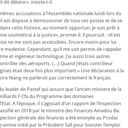
dit détenir», insiste-t-il.
mêmes accusations à l’Assemblée nationale lundi lors du
il est disposé à démissionner de tous ses postes et de se
érité dans cette histoire, au moment opportun, je suis prêt à
me soumettrai à la justice», promet-il. Il poursuit : «Il est
aise ne me sont pas accessibles. Encore moins pour lui
e modestie. Cependant, qu’il me soit permis de rappeler
nne et ingénieur technologue. J’ai aussi trois autres
ontrôler des aéroports. (….) Quand j’étais contrôleur
agnais était deux fois plus important.» Une déclaration à la
stre Niang ne parlerait pas correctement le français.
du leader de Pastef qui assure que l’ancien ministre de la
9 milliards F Cfa du Programme des domaines
at. A l’époque, il s’agissait d’un rapport de l’Inspection
éclassifié en 2018 par le ministre des Finances Amadou Ba.
inspection générale des finances a été envoyée au Prodac
ogramme initié par le Président Sall pour booster l’emploi