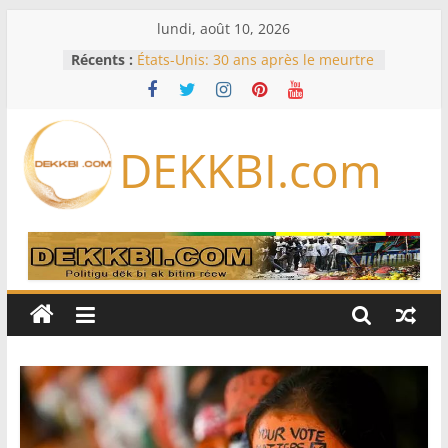
Passer
lundi, août 10, 2026
au
Récents :
États-Unis: 30 ans après le meurtre
contenu
de Tupac Shakur, un ex-chef de
gang devant la justice lors d’un
procès historique
Fifa: contre Infantino, l’UEFA, la
DEKKBI.com
Concacaf et l’AFC veulent rallier « la
famille du football »
En Zambie, le bilan économique du
président « HH » à l’épreuve des
urnes
Éclipse solaire du 12 août: les
meilleurs endroits pour l’observer
en Europe, en Amérique du Nord
et en Afrique
États-Unis: à court de munitions, le
Pentagone demande à l’industrie
de l’armement d’accélérer sa
production