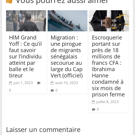
Vous pourrez aussi aimer
HlM Grand
Migration :
Escroquerie
Yoff : Ce qu’il
une pirogue
portant sur
faut savoir
de migrants
près de 18
sur l’individu
sénégalais
millions de
atteint par
secourue au
francs CFA :
balle et le
large du Cap
Ibrahima
tireur
Vert (officiel)
Hanne
condamné à
juin 1, 2023
août 16, 2023
six mois de
0
0
prison ferme
juillet 8, 2023
0
Laisser un commentaire