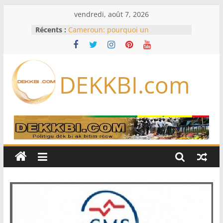
Passer
vendredi, août 7, 2026
au
Récents :
Cameroun: pourquoi un
contenu
remaniement au sommet de
l’armée alors que Paul Biya est hors
du pays
Meta se lance sur le marché des
DEKKBI.com
logiciels écrits par l’IA, dominé par
Anthropic et OpenAI
Bourse : l’Europe bat toujours des
records dans l’espoir d’un accord
Disney s’associe à TikTok pour tirer
davantage profit de ses univers
légendaires
France – Algérie: l’affaire Mehdi
Laribi relance la coopération
policière contre le narcotrafic