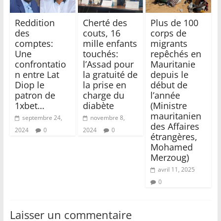
Reddition
Cherté des
Plus de 100
des
couts, 16
corps de
comptes:
mille enfants
migrants
Une
touchés:
repêchés en
confrontatio
l’Assad pour
Mauritanie
n entre Lat
la gratuité de
depuis le
Diop le
la prise en
début de
patron de
charge du
l’année
1xbet…
diabète
(Ministre
mauritanien
septembre 24,
novembre 8,
des Affaires
2024
0
2024
0
étrangères,
Mohamed
Merzoug)
avril 11, 2025
0
Laisser un commentaire