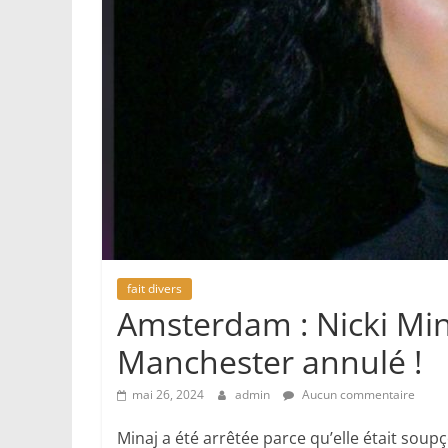
fait divers
Amsterdam : Nicki Min
Manchester annulé !
mai 26, 2024
admin
Aucun commentaire
Minaj a été arrêtée parce qu’elle était sou