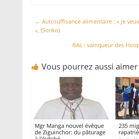
←
Autosuffisance alimentaire : « Je veux
», (Sonko)
BAL : vainqueur des Hoop
Vous pourrez aussi aimer
Mgr Manga nouvel évêque
235 mig
de Ziguinchor: du pâturage
rapatri
à l’évêché