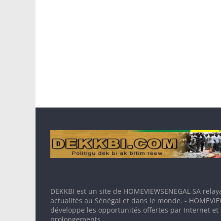
DEKKBI est un site de HOMEVIEWSENEGAL SA relaya
actualités au Sénégal et dans le monde. - HOMEV
développe les opportunités offertes par Internet et
prolongements.