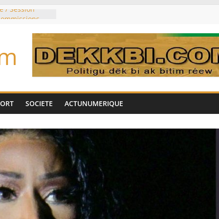
e / Session
 commissions
du jour ce lundi
re du président
om
n élu président
trois mois
u pouvoir
bie saoudite, le
uie signent un
PORT
SOCIETE
ACTUNUMERIQUE
interdit les
vre et de cobalt
oriser sa