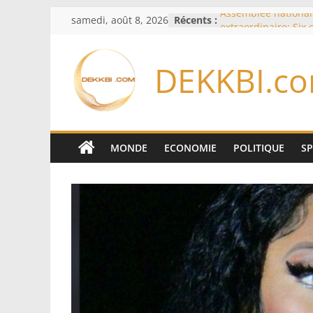
Passer
samedi, août 8, 2026
Récents :
Assemblée national
au
extraordinaire: Six
d’enquête à l’ordre 
contenu
Colombie: investitu
DEKKBI.c
de la Espriella
Bénin: Patrice Talo
du Sénat, moins de 
après son départ d
Moyen-Orient: l’Ara
Pakistan et la Turq
MONDE
ECONOMIE
POLITIQUE
S
accord de défense
RD Congo: Kinshasa 
exportations de cui
concentrés pour val
production