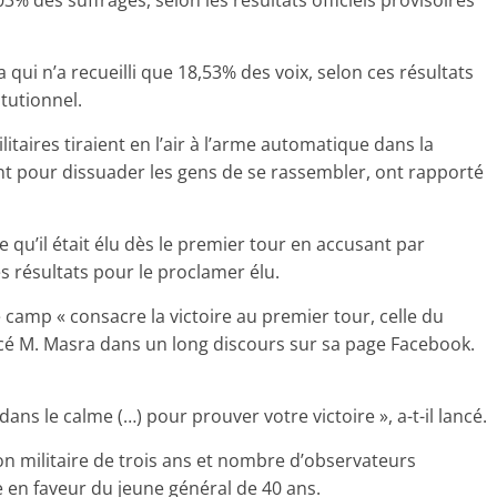
3% des suffrages, selon les résultats officiels provisoires
 qui n’a recueilli que 18,53% des voix, selon ces résultats
itutionnel.
itaires tiraient en l’air à l’arme automatique dans la
nt pour dissuader les gens de se rassembler, ont rapporté
e qu’il était élu dès le premier tour en accusant par
s résultats pour le proclamer élu.
 camp « consacre la victoire au premier tour, celle du
cé M. Masra dans un long discours sur sa page Facebook.
ns le calme (…) pour prouver votre victoire », a-t-il lancé.
ion militaire de trois ans et nombre d’observateurs
ce en faveur du jeune général de 40 ans.