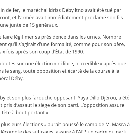
n de fer, le maréchal Idriss Déby Itno avait été tué par
 front, et l’armée avait immédiatement proclamé son fils
’une junte de 15 généraux.
de faire légitimer sa présidence dans les urnes. Nombre
t qu’il s’agirait d’une formalité, comme pour son père,
six fois après son coup d’État de 1990.
utes sur une élection « ni libre, ni crédible » après que
 le sang, toute opposition et écarté de la course à la
néral Déby.
y et son plus farouche opposant, Yaya Dillo Djérou, a été
nt pris d’assaut le siège de son parti. L’opposition assure
a tête à bout portant ».
 plusieurs élections » aurait poussé le camp de M. Masra à
 décompte des suffrages, assure à l’AFP un cadre du parti