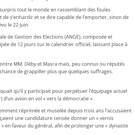
a surpris tout le monde en rassemblant des foules
de s’enhardir et se dire capable de l’emporter, sinon de
u le 22 juin.
nale de Gestion des Elections (ANGE), composée et
ée de 12 jours sur le calendrier officiel, laissant place à
 contre MM. Déby et Masra mais, peu connus ou réputés
 chance de grappiller plus que quelques suffrages.
uait qu’il y participait pour perpétuer l’équipage actuel
lr) d’un avion en vol « vers la démocratie ».
olemment réprimée et muselée depuis trois ans l’accusaient
énonçaient une candidature censée donner un « vernis
 » en faveur du général, afin de prolonger une « dynastie