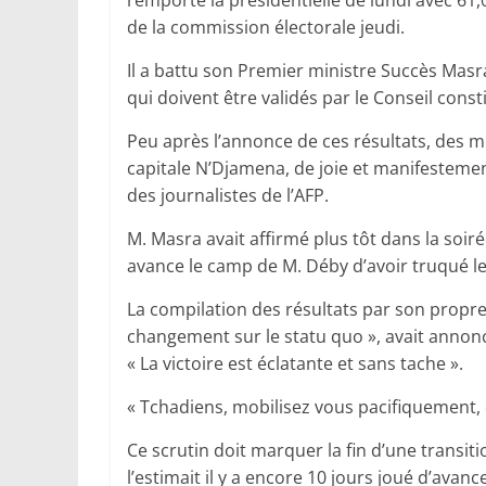
remporté la présidentielle de lundi avec 61,0
de la commission électorale jeudi.
Il a battu son Premier ministre Succès Masra
qui doivent être validés par le Conseil const
Peu après l’annonce de ces résultats, des mil
capitale N’Djamena, de joie et manifesteme
des journalistes de l’AFP.
M. Masra avait affirmé plus tôt dans la soiré
avance le camp de M. Déby d’avoir truqué le
La compilation des résultats par son propre
changement sur le statu quo », avait annon
« La victoire est éclatante et sans tache ».
« Tchadiens, mobilisez vous pacifiquement, da
Ce scrutin doit marquer la fin d’une transit
l’estimait il y a encore 10 jours joué d’avan