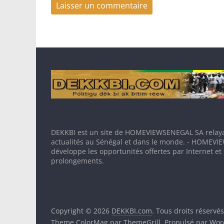
DEKKBI est un site de HOMEVIEWSENEGAL SA relaya
actualités au Sénégal et dans le monde. - HOMEV
développe les opportunités offertes par Internet et
prolongements.
Copyright © 2026
DEKKBI.com
. Tous droits réservés
Theme
ColorMag
par ThemeGrill. Propulsé par
Wor