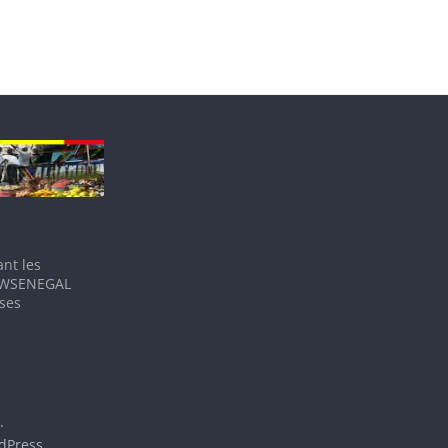
nt les
IEWSENEGAL
 ses
.
dPress
.