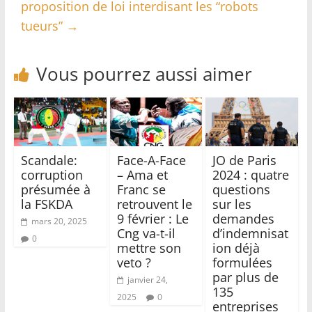
proposition de loi interdisant les “robots
tueurs”
→
Vous pourrez aussi aimer
Scandale:
Face-A-Face
JO de Paris
corruption
– Ama et
2024 : quatre
présumée à
Franc se
questions
la FSKDA
retrouvent le
sur les
9 février : Le
demandes
mars 20, 2025
Cng va-t-il
d’indemnisat
0
mettre son
ion déjà
veto ?
formulées
par plus de
janvier 24,
135
2025
0
entreprises