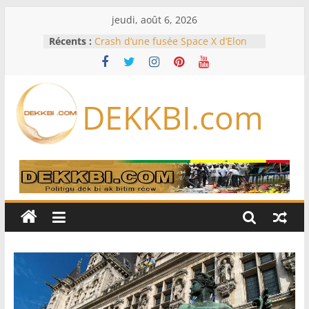
Passer
jeudi, août 6, 2026
au
Récents :
Crash d’une fusée Space X d’Elon
contenu
Musk sur la Lune: entre pollution
spatiale et ouverture sur la
formation des systèmes planétaires
Équipe nationale : Souleymane
DEKKBI.com
Diallo devrait assurer l’intérim des
Lions en septembre
Mondial 2026 – L’exode sur les
bancs africains : Sept
sélectionneurs sur 10 déjà partis
Sécheresse: Faut-il stocker l’eau?
À Ceuta, le bilan des morts monte à
75 côté espagnol, 11 côté marocain