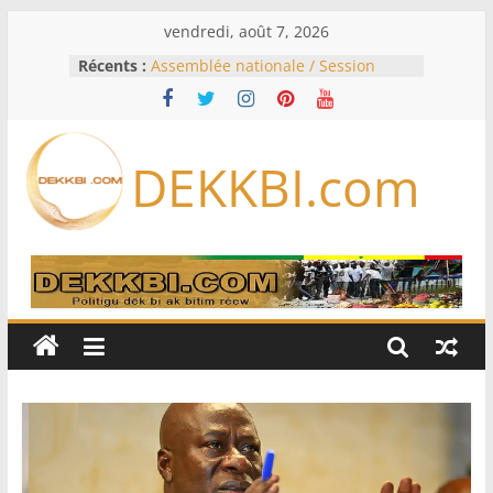
Passer
vendredi, août 7, 2026
au
Récents :
Assemblée nationale / Session
contenu
extraordinaire: Six commissions
d’enquête à l’ordre du jour ce lundi
Colombie: investiture du président
de la Espriella
DEKKBI.com
Bénin: Patrice Talon élu président
du Sénat, moins de trois mois
après son départ du pouvoir
Moyen-Orient: l’Arabie saoudite, le
Pakistan et la Turquie signent un
accord de défense
RD Congo: Kinshasa interdit les
exportations de cuivre et de cobalt
concentrés pour valoriser sa
production