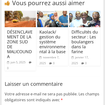
Vous pourrez aussi aimer
DÉSENCLAVE
Kaolack/
Difficultés du
MENT DE LA
gestion du
secteur : Les
ZONE SUD
système
boulangers
DE
environneme
dans la
MALICOUND
ntal à la base
farine
A
novembre 7,
janvier 17,
juin 5, 2025
2025
0
2025
0
0
Laisser un commentaire
Votre adresse e-mail ne sera pas publiée.
Les champs
obligatoires sont indiqués avec
*