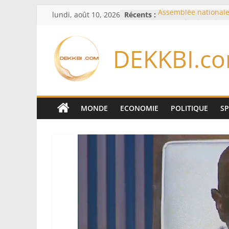
Passer
lundi, août 10, 2026
Récents :
Assemblée nationale
au
extraordinaire: Six 
d’enquête à l’ordre d
contenu
Colombie: investitur
DEKKBI.c
de la Espriella
Bénin: Patrice Talon
du Sénat, moins de t
après son départ du
Moyen-Orient: l’Arab
Pakistan et la Turqu
MONDE
ECONOMIE
POLITIQUE
S
accord de défense
RD Congo: Kinshasa i
exportations de cuiv
concentrés pour valo
production