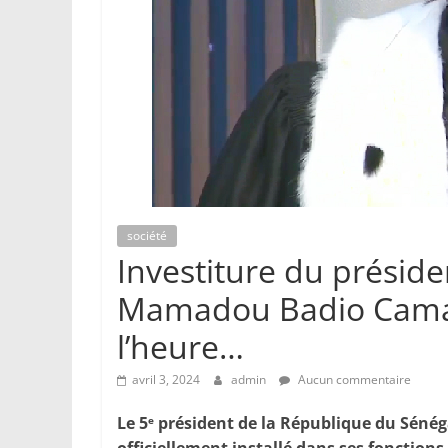
société
Investiture du présid
Mamadou Badio Camar
l’heure…
avril 3, 2024
admin
Aucun commentaire
Le 5
président de la République du Sénég
e