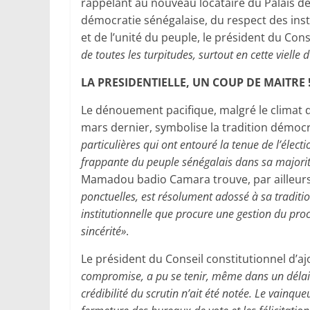
rappelant au nouveau locataire du Palais de 
démocratie sénégalaise, du respect des institu
et de l’unité du peuple, le président du Cons
de toutes les turpitudes, surtout en cette vielle 
LA PRESIDENTIELLE, UN COUP DE MAITRE 
Le dénouement pacifique, malgré le climat dé
mars dernier, symbolise la tradition démoc
particulières qui ont entouré la tenue de l’élec
frappante du peuple sénégalais dans sa majori
Mamadou badio Camara trouve, par ailleurs
ponctuelles, est résolument adossé à sa tradition d
institutionnelle que procure une gestion du pro
sincérité»
.
Le président du Conseil constitutionnel d’ajo
compromise, a pu se tenir, même dans un délai r
crédibilité du scrutin n’ait été notée. Le vainque