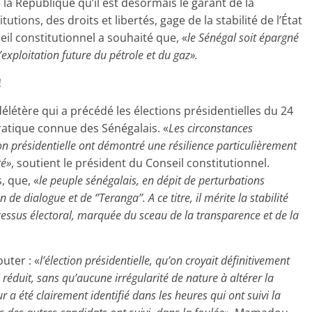
la République qu’il est désormais le garant de la
tions, des droits et libertés, gage de la stabilité de l’État
eil constitutionnel a souhaité que, «
le Sénégal soit épargné
d’exploitation future du pétrole et du gaz».
!
létère qui a précédé les élections présidentielles du 24
ratique connue des Sénégalais. «
Les circonstances
tion présidentielle ont démontré une résilience particulièrement
té»
, soutient le président du Conseil constitutionnel.
, que, «
le peuple sénégalais, en dépit de perturbations
e dialogue et de ‘’Teranga’’. A ce titre, il mérite la stabilité
cessus électoral, marquée du sceau de la transparence et de la
uter : «
l’élection présidentielle, qu’on croyait définitivement
éduit, sans qu’aucune irrégularité de nature à altérer la
ur a été clairement identifié dans les heures qui ont suivi la