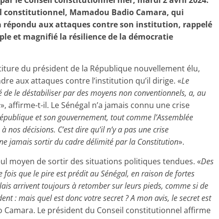
par le Conseil constitutionnel hier, mardi 2 avril 2024.
eil constitutionnel, Mamadou Badio Camara, qui
, a répondu aux attaques contre son institution, rappelé
ple et magnifié la résilience de la démocratie
iture du président de la République nouvellement élu,
 aux attaques contre l’institution qu’il dirige. «
Le
té de le déstabiliser par des moyens non conventionnels, a, au
e
», affirme-t-il. Le Sénégal n’a jamais connu une crise
 République et son gouvernement, tout comme l’Assemblée
 nos décisions. C’est dire qu’il n’y a pas une crise
e jamais sortir du cadre délimité par la Constitution
».
seul moyen de sortir des situations politiques tendues. «
Des
ois que le pire est prédit au Sénégal, en raison de fortes
lais arrivent toujours à retomber sur leurs pieds, comme si de
dent : mais quel est donc votre secret ? A mon avis, le secret est
 Camara. Le président du Conseil constitutionnel affirme