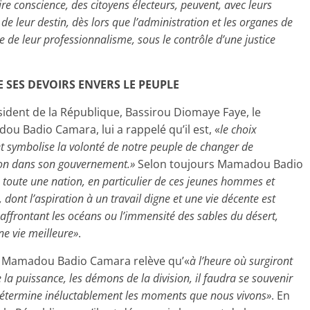
ire conscience, des citoyens électeurs, peuvent, avec leurs
de leur destin, dès lors que l’administration et les organes de
e de leur professionnalisme, sous le contrôle d’une justice
 SES DEVOIRS ENVERS LE PEUPLE
ésident de la République, Bassirou Diomaye Faye, le
ou Badio Camara, lui a rappelé qu’il est, «
le choix
et symbolise la volonté de notre peuple de changer de
ion dans son gouvernement.»
Selon toujours Mamadou Badio
de toute une nation, en particulier de ces jeunes hommes et
ont l’aspiration à un travail digne et une vie décente est
n affrontant les océans ou l’immensité des sables du désert,
ne vie meilleure»
.
, Mamadou Badio Camara relève qu’«
à l’heure où surgiront
e la puissance, les démons de la division, il faudra se souvenir
 détermine inéluctablement les moments que nous vivons»
. En