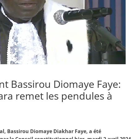
ent Bassirou Diomaye Faye:
a remet les pendules à
al, Bassirou Diomaye Diakhar Faye, a été