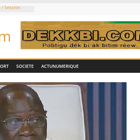
 / Session
commissions
u jour ce lundi
e du président
om
 élu président
rois mois
 pouvoir
ie saoudite, le
ie signent un
PORT
SOCIETE
ACTUNUMERIQUE
nterdit les
re et de cobalt
riser sa