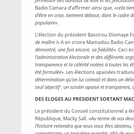
fermeture des bureaux de vote et les félicitation
Badio Camara d’affirmer ainsi que, «
cela tie
d’être en crise, tiennent debout, dans le cadre d
populaire»
.
L’élection du président Bassirou Diomaye Fay
de maître !»
A en croire Mamadou Badio Ca
démontré, une fois encore, sa fiabilité
». Ceci est
l’administration électorale et des différents orga
transparence et la célérité notées à toutes les
été formulée»
. Les élections apaisées traduis
détermination qu’on lui connait et dans un déla
seul objectif : un scrutin apaisé et transparent, 
DES ELOGES AU PRESIDENT SORTANT MAC
Le président du Conseil constitutionnel a é
République, Macky Sall. «
Au terme de vos deu
l’histoire retiendra que vous vous êtes abstenu,
compatriotes un troisième mandat, afin de nous 