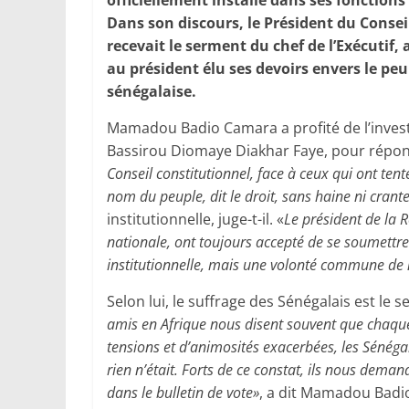
officiellement installé dans ses fonctions 
Dans son discours, le Président du Cons
recevait le serment du chef de l’Exécutif
au président élu ses devoirs envers le peu
sénégalaise.
Mamadou Badio Camara a profité de l’invest
Bassirou Diomaye Diakhar Faye, pour répondre
Conseil constitutionnel, face à ceux qui ont ten
nom du peuple, dit le droit, sans haine ni crant
institutionnelle, juge-t-il. «
Le président de la
nationale, ont toujours accepté de se soumettre à
institutionnelle, mais une volonté commune de n
Selon lui, le suffrage des Sénégalais est le 
amis en Afrique nous disent souvent que chaque f
tensions et d’animosités exacerbées, les Sénéga
rien n’était. Forts de ce constat, ils nous deman
dans le bulletin de vote
»
, a dit Mamadou Badio