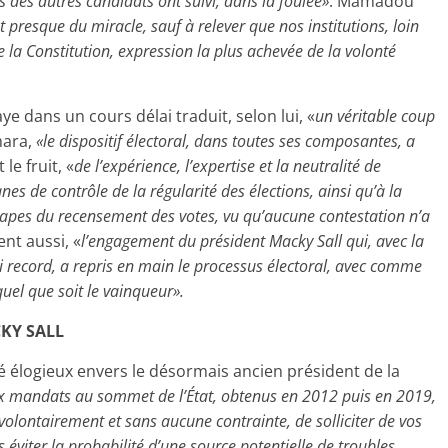
s des autres candidats ont suivi, dans la foulée»
. Mamadou
nt presque du miracle, sauf à relever que nos institutions, loin
e la Constitution, expression la plus achevée de la volonté
e dans un cours délai traduit, selon lui, «
un véritable coup
mara,
«le dispositif électoral, dans toutes ses composantes, a
 le fruit, «
de l’expérience, l’expertise et la neutralité de
nes de contrôle de la régularité des élections, ainsi qu’à la
 étapes du recensement des votes, vu qu’aucune contestation n’a
ent aussi, «
l’engagement du président Macky Sall qui, avec la
i record, a repris en main le processus électoral, avec comme
quel que soit le vainqueur».
KY SALL
té élogieux envers le désormais ancien président de la
x mandats au sommet de l’État, obtenus en 2012 puis en 2019,
 volontairement et sans aucune contrainte, de solliciter de vos
éviter la probabilité d’une source potentielle de troubles