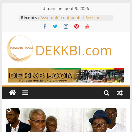
Passer
dimanche, août 9, 2026
au
Récents :
Assemblée nationale / Session
contenu
extraordinaire: Six commissions
d’enquête à l’ordre du jour ce lundi
Colombie: investiture du président
de la Espriella
DEKKBI.com
Bénin: Patrice Talon élu président
du Sénat, moins de trois mois
après son départ du pouvoir
Moyen-Orient: l’Arabie saoudite, le
Pakistan et la Turquie signent un
accord de défense
RD Congo: Kinshasa interdit les
exportations de cuivre et de cobalt
concentrés pour valoriser sa
production